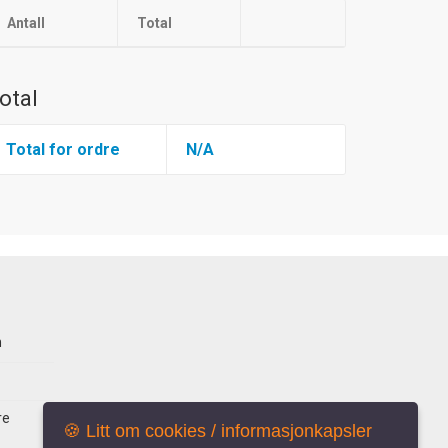
Antall
Total
otal
Total for ordre
N/A
n
re
🍪 Litt om cookies / informasjonkapsler