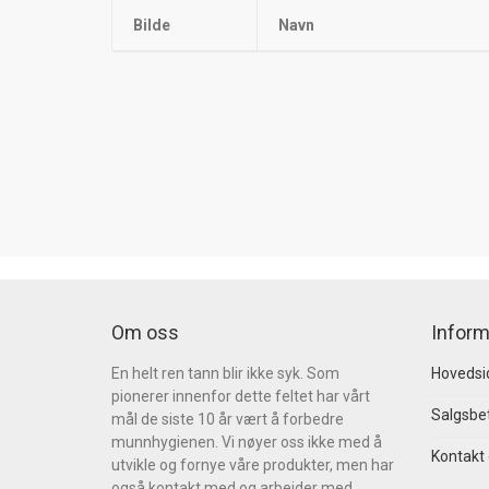
Bilde
Navn
Om oss
Inform
En helt ren tann blir ikke syk. Som
Hovedsi
pionerer innenfor dette feltet har vårt
Salgsbet
mål de siste 10 år vært å forbedre
munnhygienen. Vi nøyer oss ikke med å
Kontakt
utvikle og fornye våre produkter, men har
også kontakt med og arbeider med