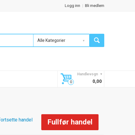
Logg inn
Bli medlem
Alle Kategorier
Handlevogn
0,00
Fortsette handel
Fullfør handel