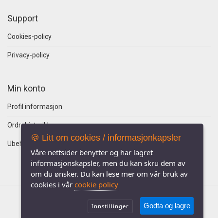
Support
Cookies-policy
Privacy-policy
Min konto
Profil informasjon
Ordrehistorikk
🍪 Litt om cookies / informasjonkapsler
Ubehandlede ordre
Våre nettsider benytter og har lagret
informasjonskapsler, men du kan skru dem av
om du ønsker. Du kan lese mer om vår bruk av
cookies i vår
cookie policy
Godta og lagre
Innstillinger